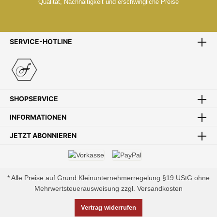
Qualität, Nachhaltigkeit und erschwingliche Preise
SERVICE-HOTLINE
ZENTRALLAGER
Zentrales Lager Mitten in Europa
SHOPSERVICE
INFORMATIONEN
JETZT ABONNIEREN
SCHNELLE LIEFERUNG
Schnelle und bequeme Lieferung von Tür zu Tür
* Alle Preise auf Grund Kleinunternehmerregelung §19 UStG ohne
Mehrwertsteuerausweisung zzgl.
Versandkosten
Vertrag widerrufen
ZAHLUNGSSICHERHEIT