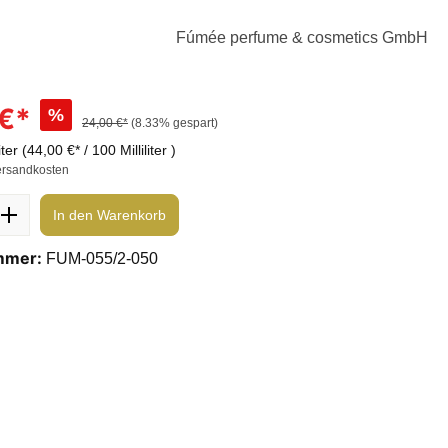
Fúmée perfume & cosmetics GmbH
 €*
%
24,00 €*
(8.33% gespart)
liter
(44,00 €* / 100 Milliliter )
ersandkosten
In den Warenkorb
mmer:
FUM-055/2-050