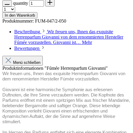
quantity
In den Warenkorb
Produktnummer:
FUM-047/2-050
Beschreibung
Wir freuen uns, Ihnen das exquisite
Herrenparfum Giovanni von dem renommierten Hersteller
Fúmée vorzustellen. Giovanni ist…
Mehr
Bewertungen
Menü schließen
Produktinformationen "Fúmée Herrenparfum Giovanni"
Wir freuen uns, Ihnen das exquisite Herrenparfum Giovanni von
dem renommierten Hersteller Fúmée vorzustellen.
Giovanni ist eine harmonische Symphonie aus erlesenen
Duftnoten, die Ihre Sinne verzaubern werden. Die Kopfnote des
Parfums eröffnet mit einem spritzigen Mix aus frischer Mandarine,
belebender Bergamotte und saftiger Orange. Diese lebendige
Komposition verleiht Giovanni einen erfrischenden und
dynamischen Auftakt, der die Sinne auf angenehme Weise
stimuliert.
Im Herzen des Parfums entfaltet sich eine elegante Kombination