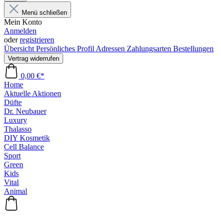
Menü schließen
Mein Konto
Anmelden
oder
registrieren
Übersicht
Persönliches Profil
Adressen
Zahlungsarten
Bestellungen
Vertrag widerrufen
0,00 €*
Home
Aktuelle Aktionen
Düfte
Dr. Neubauer
Luxury
Thalasso
DIY Kosmetik
Cell Balance
Sport
Green
Kids
Vital
Animal