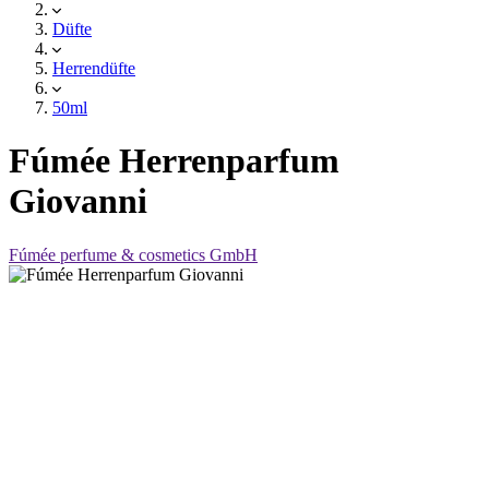
Düfte
Herrendüfte
50ml
Fúmée Herrenparfum
Giovanni
Fúmée perfume & cosmetics GmbH