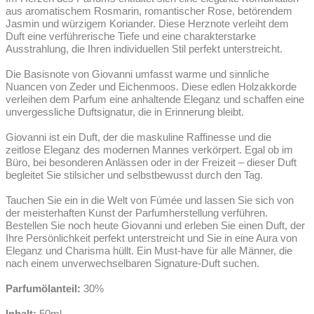
aus aromatischem Rosmarin, romantischer Rose, betörendem
Jasmin und würzigem Koriander. Diese Herznote verleiht dem
Duft eine verführerische Tiefe und eine charakterstarke
Ausstrahlung, die Ihren individuellen Stil perfekt unterstreicht.
Die Basisnote von Giovanni umfasst warme und sinnliche
Nuancen von Zeder und Eichenmoos. Diese edlen Holzakkorde
verleihen dem Parfum eine anhaltende Eleganz und schaffen eine
unvergessliche Duftsignatur, die in Erinnerung bleibt.
Giovanni ist ein Duft, der die maskuline Raffinesse und die
zeitlose Eleganz des modernen Mannes verkörpert. Egal ob im
Büro, bei besonderen Anlässen oder in der Freizeit – dieser Duft
begleitet Sie stilsicher und selbstbewusst durch den Tag.
Tauchen Sie ein in die Welt von Fúmée und lassen Sie sich von
der meisterhaften Kunst der Parfumherstellung verführen.
Bestellen Sie noch heute Giovanni und erleben Sie einen Duft, der
Ihre Persönlichkeit perfekt unterstreicht und Sie in eine Aura von
Eleganz und Charisma hüllt. Ein Must-have für alle Männer, die
nach einem unverwechselbaren Signature-Duft suchen.
Parfumölanteil:
30%
Inhalt:
50ml