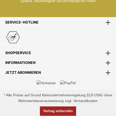
Qualität, Nachhaltigkeit und erschwingliche Preise
SERVICE-HOTLINE
ZENTRALLAGER
Zentrales Lager Mitten in Europa
SHOPSERVICE
INFORMATIONEN
JETZT ABONNIEREN
SCHNELLE LIEFERUNG
Schnelle und bequeme Lieferung von Tür zu Tür
* Alle Preise auf Grund Kleinunternehmerregelung §19 UStG ohne
Mehrwertsteuerausweisung zzgl.
Versandkosten
Vertrag widerrufen
ZAHLUNGSSICHERHEIT