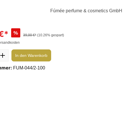
Fúmée perfume & cosmetics GmbH
€*
%
39,00 €*
(10.26% gespart)
ersandkosten
In den Warenkorb
mmer:
FUM-044/2-100