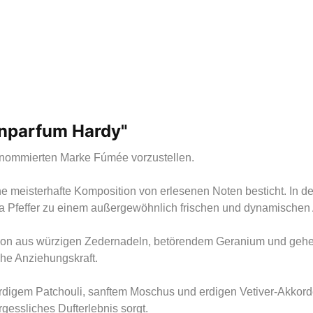
enparfum Hardy"
renommierten Marke Fúmée vorzustellen.
ine meisterhafte Komposition von erlesenen Noten besticht. In d
sa Pfeffer zu einem außergewöhnlich frischen und dynamischen 
ion aus würzigen Zedernadeln, betörendem Geranium und gehei
he Anziehungskraft.
 erdigem Patchouli, sanftem Moschus und erdigen Vetiver-Akkor
gessliches Dufterlebnis sorgt.