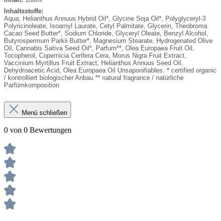
Inhaltsstoffe:
Aqua, Helianthus Annuus Hybrid Oil*, Glycine Soja Oil*, Polyglyceryl-3
Polyricinoleate, Isoamyl Laurate, Cetyl Palmitate, Glycerin, Theobroma
Cacao Seed Butter*, Sodium Chloride, Glyceryl Oleate, Benzyl Alcohol,
Butyrospermum Parkii Butter*, Magnesium Stearate, Hydrogenated Olive
Oil, Cannabis Sativa Seed Oil*, Parfum**, Olea Europaea Fruit Oil,
Tocopherol, Copernicia Cerifera Cera, Morus Nigra Fruit Extract,
Vaccinium Myrtillus Fruit Extract, Helianthus Annuus Seed Oil,
Dehydroacetic Acid, Olea Europaea Oil Unsaponifiables. * certified organic
/ kontrolliert biologischer Anbau ** natural fragrance / natürliche
Parfümkomposition
Menü schließen
0 von 0 Bewertungen