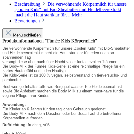
Beschreibung
Die verwöhnende Körpermilch für unsere
„coolen Kids“ mit Bio-Sheabutter und Heidelbeerextrakt
macht die Haut startklar für…
Mehr
Bewertungen
Menü schließen
Produktinformationen "Fúmée Kids Körpermilch"
Die verwöhnende Körpermilch für unsere „coolen Kids“ mit Bio-Sheabutter
und Heidelbeerextrakt macht die Haut startklar für jeden noch so
spannenden Tag
versorgt diese aber auch über Nacht voller fantasievollen Träumen.
Die Body-Milk der Fúmée Kids-Serie ist eine reichhaltige Pflege für ein
zartes Hautgefühl und jeden Hauttyp.
Die Kids-Serie ist zu 100 % vegan, selbstverständlich tierversuchs- und
parabenfrei.
Hochwertige Inhaltsstoffe wie Bergquellwasser, Bio Heidelbeerextrakt
sowie Bio Apfelsaft machen die Body Milk zu einem must-have für die
vegane Pflege Ihrer Kinder.
Anwendung:
Für Kinder ab 6 Jahren für den täglichen Gebrauch geeignet.
Die Body Milk nach dem Duschen oder bei Bedarf auf die betroffenen
Körperstellen auftragen.
Duftrichtung:
fruchtig, süß
Inhalt:
100ml