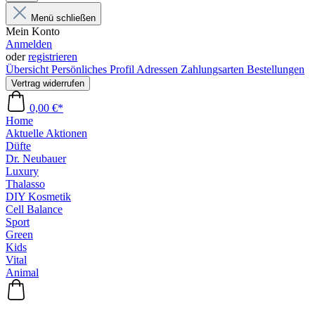
Menü schließen
Mein Konto
Anmelden
oder
registrieren
Übersicht
Persönliches Profil
Adressen
Zahlungsarten
Bestellungen
Vertrag widerrufen
0,00 €*
Home
Aktuelle Aktionen
Düfte
Dr. Neubauer
Luxury
Thalasso
DIY Kosmetik
Cell Balance
Sport
Green
Kids
Vital
Animal