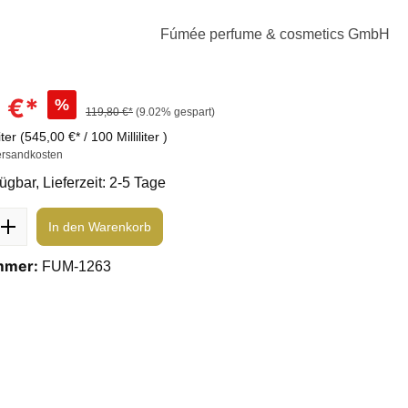
Fúmée perfume & cosmetics GmbH
 €*
%
119,80 €*
(9.02% gespart)
liter
(545,00 €* / 100 Milliliter )
ersandkosten
ügbar, Lieferzeit: 2-5 Tage
In den Warenkorb
mmer:
FUM-1263